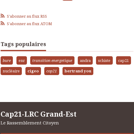
S'abonner au flux RSS
S'abonner au flux ATOM
Tags populaires
bure
enr
transition energetique
andra
schiste
cap21
nucléaire
cigeo
cop21
bertrand you
Cap21-LRC Grand-Est
Le Rassemblement Citoyen