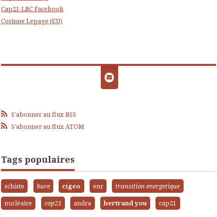
Cap21-LRC Facebook
Corinne Lepage (EU)
S'abonner au flux RSS
S'abonner au flux ATOM
Tags populaires
schiste
bure
cigeo
enr
transition energetique
nucléaire
cop21
andra
bertrand you
cap21